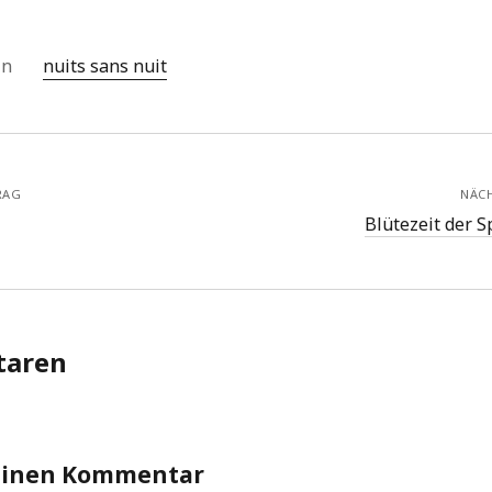
 in
nuits sans nuit
RAG
NÄC
Blütezeit der 
aren
einen Kommentar