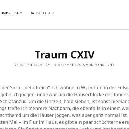
IMPRESSUM
DATENSCHUTZ
TIERT
THEMATISIERT
Traum CXIV
artmann
zu
Rostropowitsch
DEI FUNK WuK
(2)
n im Musikverein?
Dresden
(110)
artmann
zu
Alle Hände voll zu tun
VERÖFFENTLICHT AM 13. DEZEMBER 2015 VON MEHRLICHT
Features
(89)
it scharf?
hörendenkenschreiben
(93)
u
Unablässiger Energieschub
Interviews
(9)
 Böhm
zu
Schonungslos.
nuits sans nuit
(122)
 der Sorte „detailreich“. Ich wohne in W., mitten in der Fuß
Rezensionen
(968)
gehe ich joggen, und zwar um die Häuserblöcke der Innens
Südtirol
(2)
chlafanzug. Um die Uhrzeit, halb sieben, ist sonst niemand
Unkategorisiert
(8)
ings treffe ich mehrere Nachbarn, die ebenfalls in einem w
Weblog
(711)
chthemd um die Häuser joggen, was aber ganz normal ist. 
Wien
(45)
rsten Mal – im Flur im Haus, es gibt ein paar schüchterne er