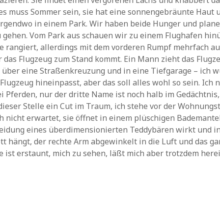
zieren. Sie findet einen vergorenen Lachs und knabbert da
 es muss Sommer sein, sie hat eine sonnengebräunte Haut u
 irgendwo in einem Park. Wir haben beide Hunger und plan
 gehen. Vom Park aus schauen wir zu einem Flughafen hinü
e rangiert, allerdings mit dem vorderen Rumpf mehrfach a
r das Flugzeug zum Stand kommt. Ein Mann zieht das Flugz
 über eine Straßenkreuzung und in eine Tiefgarage – ich 
Flugzeug hineinpasst, aber das soll alles wohl so sein. Ich n
 Pferden, nur der dritte Name ist noch halb im Gedächtnis
 dieser Stelle ein Cut im Traum, ich stehe vor der Wohnungst
ch nicht erwartet, sie öffnet in einem plüschigen Bademantel
eidung eines überdimensionierten Teddybären wirkt und in
tt hängt, der rechte Arm abgewinkelt in die Luft und das g
ie ist erstaunt, mich zu sehen, läßt mich aber trotzdem herei