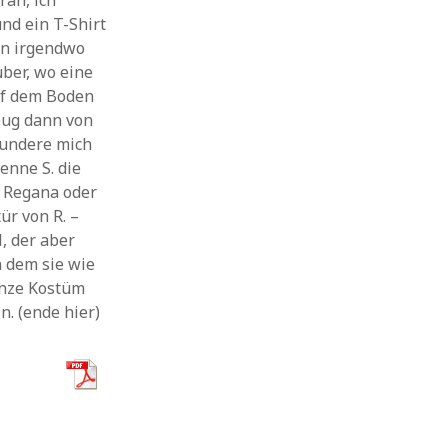
ran, ich
nd ein T-Shirt
en irgendwo
ber, wo eine
uf dem Boden
eug dann von
wundere mich
enne S. die
, Regana oder
ür von R. –
, der aber
 dem sie wie
anze Kostüm
n. (ende hier)