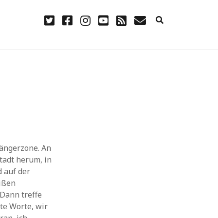
twitter
facebook
instagram
youtube
rss
E-
Mail
NÜTZLICH
Anmelden
Eintrags-Feed
Kommentar-Feed
WordPress.org
gängerzone. An
tadt herum, in
 auf der
eißen
Dann treffe
ste Worte, wir