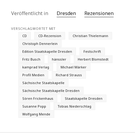
Veröffentlicht in
Dresden
Rezensionen
VERSCHLAGWORTET MIT
CD
CD-Rezension
Christian Thielemann
Christoph Dennerlein
Edition Staatskapelle Dresden
Festschrift
Fritz Busch
hänssler
Herbert Blomstedt
kamprad Verlag
Michael Märker
Profil Medien
Richard Strauss
Sächsische Staatskapelle
Sächsische Staatskapelle Dresden
Sören Frickenhaus
Staatskapelle Dresden
Susanne Popp
Tobias Niederschlag
Wolfgang Mende