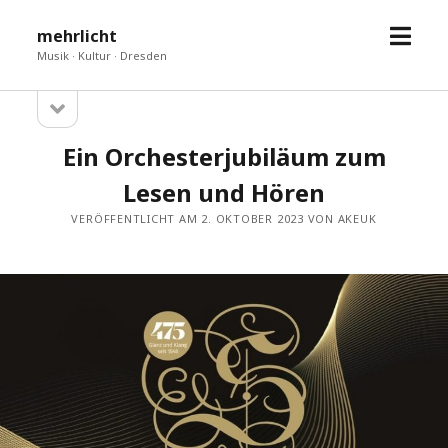
Menü
mehrlicht
öffne
Musik · Kultur · Dresden
Seitenleiste
Sidebar
öffnen
Ein Orchesterjubiläum zum
Lesen und Hören
VERÖFFENTLICHT AM 2. OKTOBER 2023 VON AKEUK