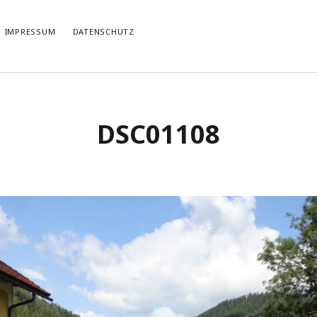
IMPRESSUM
DATENSCHUTZ
TIERT
THEMATISIERT
DSC01108
artmann
zu
Rostropowitsch
DEI FUNK WuK
(2)
n im Musikverein?
Dresden
(110)
artmann
zu
Alle Hände voll zu tun
Features
(89)
it scharf?
hörendenkenschreiben
(93)
u
Unablässiger Energieschub
Interviews
(9)
 Böhm
zu
Schonungslos.
nuits sans nuit
(122)
Rezensionen
(968)
Südtirol
(2)
Unkategorisiert
(8)
Weblog
(711)
Wien
(45)