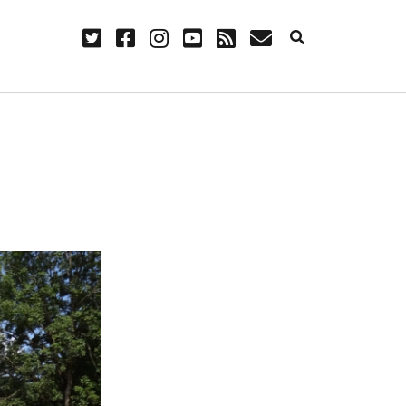
twitter
facebook
instagram
youtube
rss
E-
Mail
NÜTZLICH
Anmelden
Eintrags-Feed
Kommentar-Feed
WordPress.org