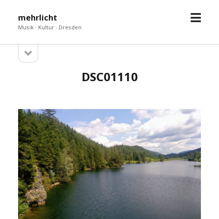
Menü
mehrlicht
öffne
Musik · Kultur · Dresden
Seitenleiste
Sidebar
öffnen
DSC01110