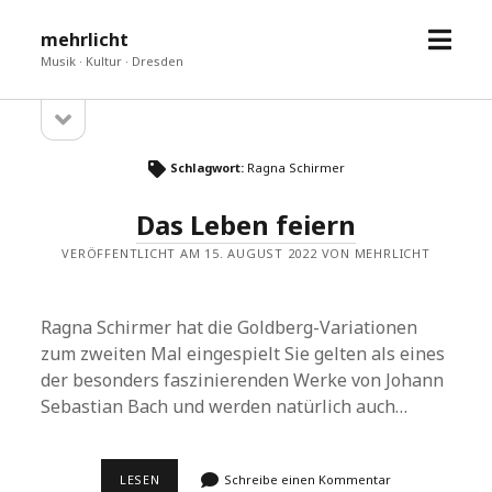
Menü
mehrlicht
öffne
Musik · Kultur · Dresden
Seitenleiste
Sidebar
öffnen
Schlagwort:
Ragna Schirmer
Das Leben feiern
VERÖFFENTLICHT AM 15. AUGUST 2022 VON MEHRLICHT
Ragna Schirmer hat die Goldberg-Variationen
zum zweiten Mal eingespielt Sie gelten als eines
der besonders faszinierenden Werke von Johann
Sebastian Bach und werden natürlich auch…
DAS
LESEN
Schreibe einen Kommentar