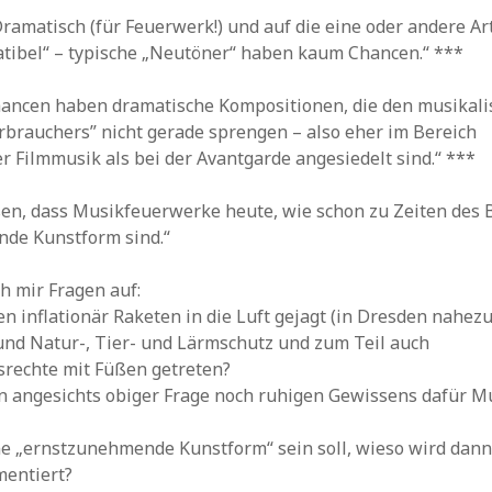
 Dramatisch (für Feuerwerk!) und auf die eine oder andere Ar
ibel“ – typische „Neutöner“ haben kaum Chancen.“ ***
hancen haben dramatische Kompositionen, die den musikali
brauchers” nicht gerade sprengen – also eher im Bereich
r Filmmusik als bei der Avantgarde angesiedelt sind.“ ***
sen, dass Musikfeuerwerke heute, wie schon zu Zeiten des 
de Kunstform sind.“
h mir Fragen auf:
 inflationär Raketen in die Luft gejagt (in Dresden nahez
nd Natur-, Tier- und Lärmschutz und zum Teil auch
srechte mit Füßen getreten?
n angesichts obiger Frage noch ruhigen Gewissens dafür M
e „ernstzunehmende Kunstform“ sein soll, wieso wird dann
mentiert?