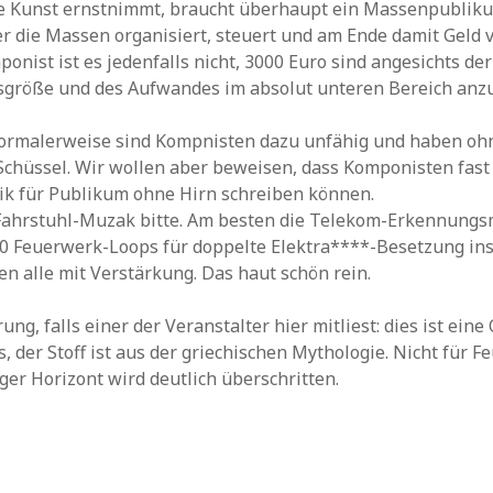
ine Kunst ernstnimmt, braucht überhaupt ein Massenpublik
r die Massen organisiert, steuert und am Ende damit Geld v
nist ist es jedenfalls nicht, 3000 Euro sind angesichts der
sgröße und des Aufwandes im absolut unteren Bereich anzu
Normalerweise sind Kompnisten dazu unfähig und haben oh
Schüssel. Wir wollen aber beweisen, dass Komponisten fas
ik für Publikum ohne Hirn schreiben können.
 Fahrstuhl-Muzak bitte. Am besten die Telekom-Erkennungs
00 Feuerwerk-Loops für doppelte Elektra****-Besetzung ins
len alle mit Verstärkung. Das haut schön rein.
ung, falls einer der Veranstalter hier mitliest: dies ist eine
s, der Stoff ist aus der griechischen Mythologie. Nicht für 
iger Horizont wird deutlich überschritten.