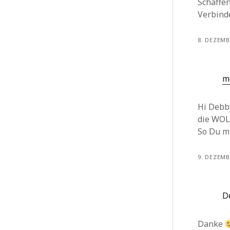
Schaffe
Verbind
8. DEZEMB
m
Hi Debb
die WOL
So Du mi
9. DEZEMB
D
Danke