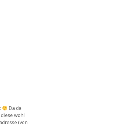
t
Da da
 diese wohl
adresse (von