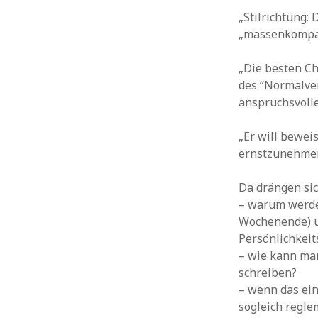
„Stilrichtung:
„massenkompat
„Die besten C
des “Normalver
anspruchsvolle
„Er will bewei
ernstzunehmen
Da drängen sic
– warum werden
Wochenende) u
Persönlichkeit
– wie kann ma
schreiben?
– wenn das ein
sogleich regle