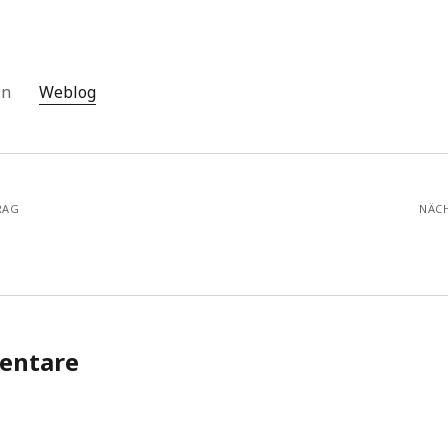
 in
Weblog
RAG
NÄC
entare