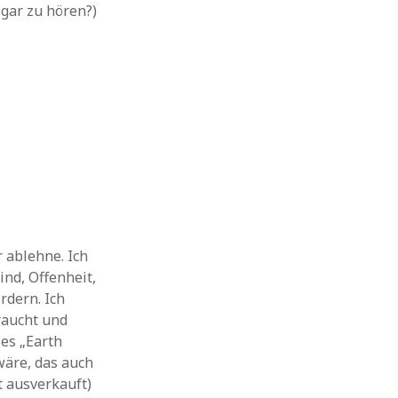
 gar zu hören?)
 ablehne. Ich
nd, Offenheit,
rdern. Ich
raucht und
les „Earth
wäre, das auch
t ausverkauft)