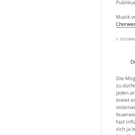
Publiku
Musik v
Chorwer
5. DEZEMB
D
Die Mögl
zu dürfe
jeden a
bietet e
miteinan
feuerwe
fast inf
sich ja 