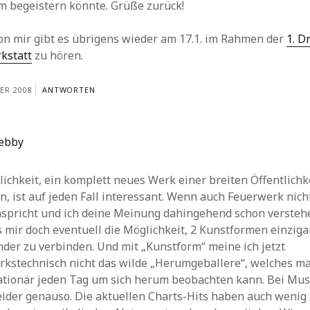
m begeistern könnte. Grüße zurück!
on mir gibt es übrigens wieder am 17.1. im Rahmen der
1. D
kstatt
zu hören.
ER 2008
ANTWORTEN
ebby
ichkeit, ein komplett neues Werk einer breiten Öffentlichke
n, ist auf jeden Fall interessant. Wenn auch Feuerwerk nic
nspricht und ich deine Meinung dahingehend schon versteh
s mir doch eventuell die Möglichkeit, 2 Kunstformen einziga
der zu verbinden. Und mit „Kunstform“ meine ich jetzt
rkstechnisch nicht das wilde „Herumgeballere“, welches ma
lationär jeden Tag um sich herum beobachten kann. Bei Mus
leider genauso. Die aktuellen Charts-Hits haben auch wenig