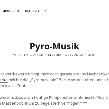
IMPRESSUM
DATENSCHUTZ
TIERT
THEMATISIERT
Pyro-Musik
artmann
zu
Rostropowitsch
DEI FUNK WuK
(2)
n im Musikverein?
Dresden
(110)
artmann
zu
Alle Hände voll zu tun
VERÖFFENTLICHT AM 4. DEZEMBER 2008 VON MEHRLICHT
Features
(89)
it scharf?
hörendenkenschreiben
(93)
u
Unablässiger Energieschub
Interviews
(9)
 Böhm
zu
Schonungslos.
nuits sans nuit
(122)
onswettbewerb bringt mich doch gerade arg ins Nachdenke
Rezensionen
(968)
erke
möchte die „Pyromusikale“ Berlin veranstalten und sc
Südtirol
(2)
rb aus, Zitate:
Unkategorisiert
(8)
Weblog
(711)
eweisen, dass auch heutige Komponisten sinfonische Musik
Wien
(45)
in Massenpublikum zu begeistern vermögen.“ **