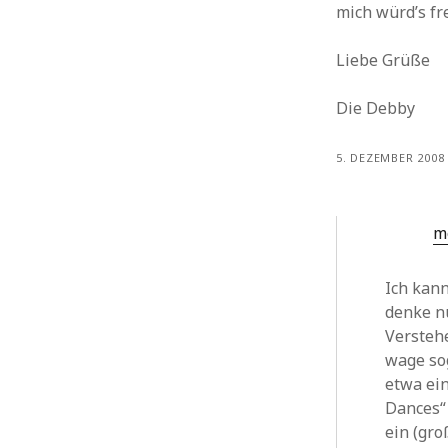
mich würd’s fre
Liebe Grüße
Die Debby
5. DEZEMBER 2008
m
Ich kann
denke nu
Versteh
wage so
etwa ein
Dances“
ein (gro