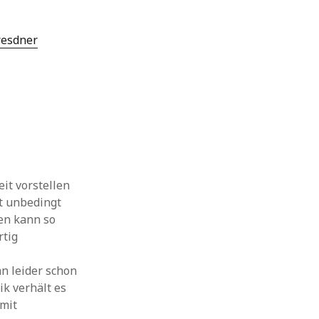
resdner
it vorstellen
ht unbedingt
en kann so
rtig
n leider schon
ik verhält es
 mit