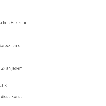
t
schen Horizont
Barock, eine
u 2x an jedem
usik
 diese Kunst