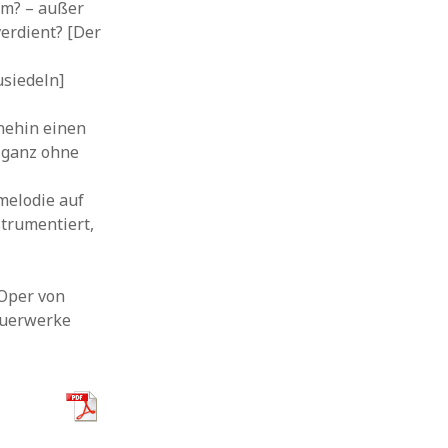
um? – außer
erdient? [Der
siedeln]
nehin einen
t ganz ohne
melodie auf
trumentiert,
 Oper von
Feuerwerke