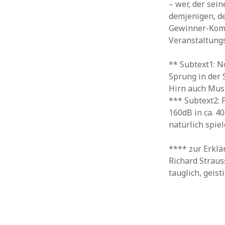
– wer, der se
demjenigen, de
Gewinner-Kompo
Veranstaltung
** Subtext1: 
Sprung in der 
Hirn auch Mus
*** Subtext2:
160dB in ca. 4
natürlich spie
**** zur Erklär
Richard Straus
tauglich, geist