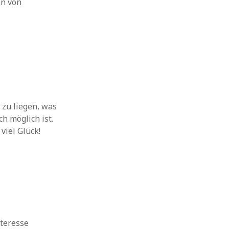
en von
 zu liegen, was
h möglich ist.
viel Glück!
nteresse