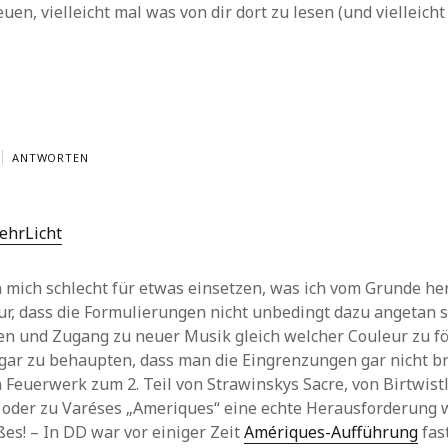
uen, vielleicht mal was von dir dort zu lesen (und vielleicht
ANTWORTEN
ehrLicht
 mich schlecht für etwas einsetzen, was ich vom Grunde her
r, dass die Formulierungen nicht unbedingt dazu angetan si
en und Zugang zu neuer Musik gleich welcher Couleur zu fö
gar zu behaupten, dass man die Eingrenzungen gar nicht b
 Feuerwerk zum 2. Teil von Strawinskys Sacre, von Birtwist
 oder zu Varéses „Ameriques“ eine echte Herausforderung 
ßes! – In DD war vor einiger Zeit
Amériques-Aufführung
fas