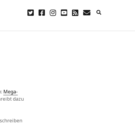
twitter
facebook
instagram
youtube
rss
E-
Mail
NÜTZLICH
Anmelden
Eintrags-Feed
Kommentar-Feed
WordPress.org
n:
Mega-
hreibt dazu
 schreiben