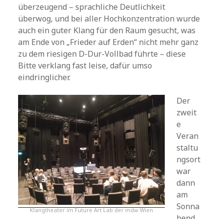
überzeugend – sprachliche Deutlichkeit
überwog, und bei aller Hochkonzentration wurde
auch ein guter Klang für den Raum gesucht, was
am Ende von „Frieder auf Erden“ nicht mehr ganz
zu dem riesigen D-Dur-Vollbad führte – diese
Bitte verklang fast leise, dafür umso
eindringlicher.
Der
zweit
e
Veran
staltu
ngsort
war
dann
am
Sonna
Klangtheater im Future Art Lab der mdw Wien
bend