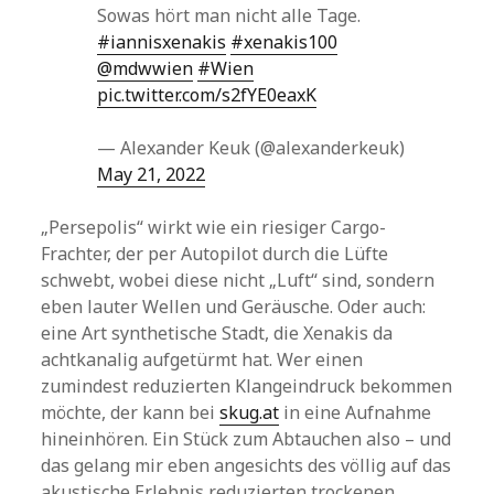
Sowas hört man nicht alle Tage.
#iannisxenakis
#xenakis100
@mdwwien
#Wien
pic.twitter.com/s2fYE0eaxK
— Alexander Keuk (@alexanderkeuk)
May 21, 2022
„Persepolis“ wirkt wie ein riesiger Cargo-
Frachter, der per Autopilot durch die Lüfte
schwebt, wobei diese nicht „Luft“ sind, sondern
eben lauter Wellen und Geräusche. Oder auch:
eine Art synthetische Stadt, die Xenakis da
achtkanalig aufgetürmt hat. Wer einen
zumindest reduzierten Klangeindruck bekommen
möchte, der kann bei
skug.at
in eine Aufnahme
hineinhören. Ein Stück zum Abtauchen also – und
das gelang mir eben angesichts des völlig auf das
akustische Erlebnis reduzierten trockenen