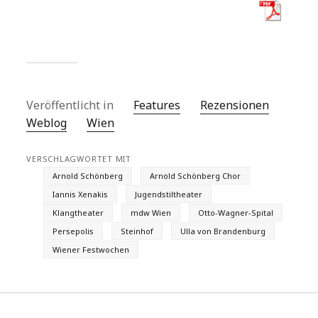
Veröffentlicht in
Features
Rezensionen
Weblog
Wien
VERSCHLAGWORTET MIT
Arnold Schönberg
Arnold Schönberg Chor
Iannis Xenakis
Jugendstiltheater
Klangtheater
mdw Wien
Otto-Wagner-Spital
Persepolis
Steinhof
Ulla von Brandenburg
Wiener Festwochen